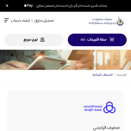
×
يمكنك التبرع باستخدام (أبل باي) باستخدام متصفح سفاري
تسجيل دخول
|
إنشاء حساب
سلة التبرعات
تبرع سريع
)
0
(
الرئيسية
الحسابات البنكية
مصرف الراجحي