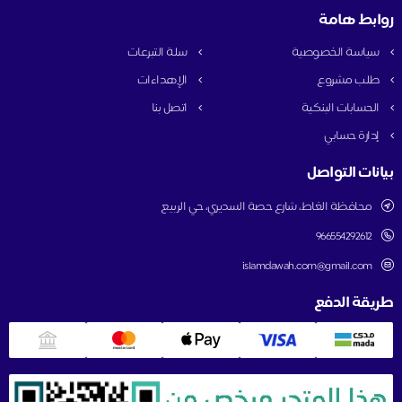
روابط هامة
سياسة الخصوصية
سلة التبرعات
طلب مشروع
الإهداءات
الحسابات البنكية
اتصل بنا
إدارة حسابي
بيانات التواصل
محافظة الغاط، شارع حصة السديري، حي الربيع
966554292612
islamdawah.com@gmail.com
طريقة الدفع