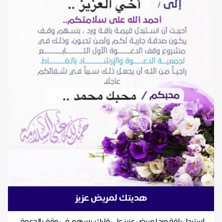
هديتك لمريض عزيز
استبدل باقة ورد لمريض عزيز على قلبك، بسهم في وقف الدعوة